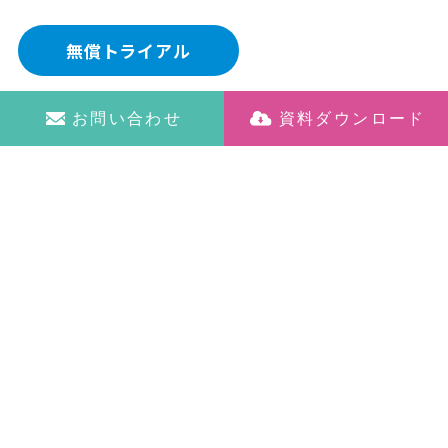
無償トライアル
お問い合わせ
資料ダウンロード
最新NEWS | 2026.07.30
令和8年熊本地震により被災された皆さまへ
介護・医療・宿泊・製造業
スタッフ間の連携力を向上させ、活気ある現場を作
ります。