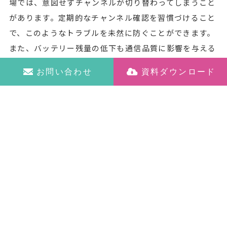
場では、意図せずチャンネルが切り替わってしまうこと
があります。定期的なチャンネル確認を習慣づけること
で、このようなトラブルを未然に防ぐことができます。
また、バッテリー残量の低下も通信品質に影響を与える
要因となります。使用開始前の充電状態確認を徹底する
お問い合わせ
資料ダウンロード
ことが重要です。
音声が聞き取りづらい場合のトラブルも頻繁に発生しま
す。多くの場合、
ノイズキャンセリング機能が適切に働
いていない
ことが原因です。騒音の多い環境では、この
機能が特に重要となりますので、設定の確認が必要で
す。また、マイクの位置によっても音声品質は大きく変
わります。口元から適切な距離を保ち、はっきりと発声
することで、相手に声が届きやすくなります。