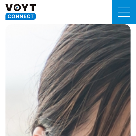
MEN
U