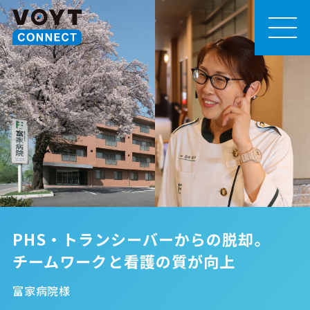
MEN
U
PHS・トランシーバーからの脱却。

チームワークと看護の質が向上
富家病院様