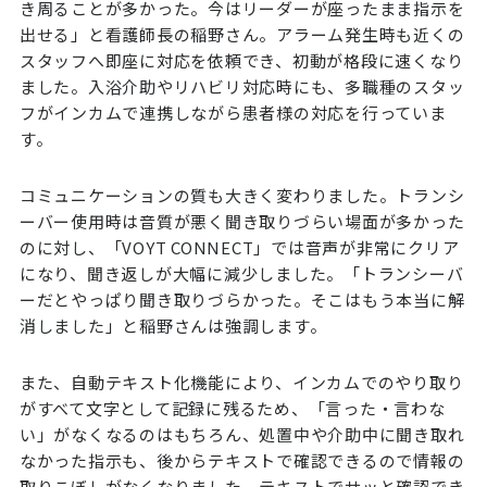
き周ることが多かった。今はリーダーが座ったまま指示を
出せる」と看護師長の稲野さん。アラーム発生時も近くの
スタッフへ即座に対応を依頼でき、初動が格段に速くなり
ました。入浴介助やリハビリ対応時にも、多職種のスタッ
フがインカムで連携しながら患者様の対応を行っていま
す。
コミュニケーションの質も大きく変わりました。トランシ
ーバー使用時は音質が悪く聞き取りづらい場面が多かった
のに対し、「VOYT CONNECT」では音声が非常にクリア
になり、聞き返しが大幅に減少しました。「トランシーバ
ーだとやっぱり聞き取りづらかった。そこはもう本当に解
消しました」と稲野さんは強調します。
また、自動テキスト化機能により、インカムでのやり取り
がすべて文字として記録に残るため、「言った・言わな
い」がなくなるのはもちろん、処置中や介助中に聞き取れ
なかった指示も、後からテキストで確認できるので情報の
取りこぼしがなくなりました。テキストでサッと確認でき