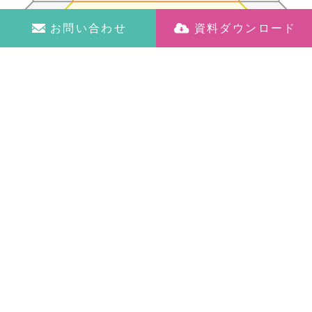
お問い合わせ
資料ダウンロード
また、免許を取得した場合は5年ごとの更新が必要とな
りますので、期限管理も重要です。
業務用無線の最新動向 - 進化するビジネ
スコミュニケーション
無線通信の世界も、デジタル化の波を受けて大きく変化
しています。特に注目を集めているのが、スマートフォ
ンを活用したインカムアプリです。