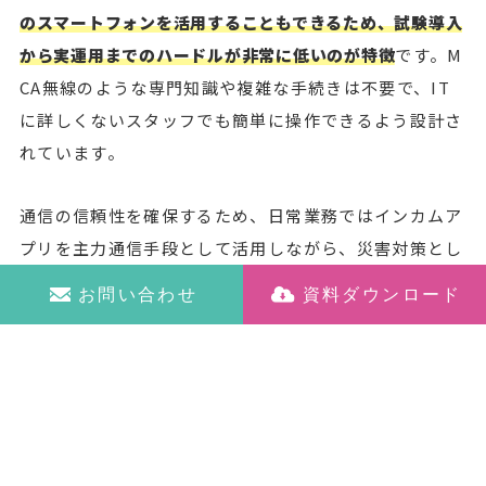
のスマートフォンを活用することもできるため、試験導入
から実運用までのハードルが非常に低いのが特徴
です。M
CA無線のような専門知識や複雑な手続きは不要で、IT
に詳しくないスタッフでも簡単に操作できるよう設計さ
れています。
通信の信頼性を確保するため、日常業務ではインカムア
プリを主力通信手段として活用しながら、災害対策とし
て重要拠点には衛星電話や特殊IP無線を配備し多重化を
お問い合わせ
資料ダウンロード
図り、複数の通信事業者回線を活用して単一障害点をな
くすハイブリッド通信戦略も検討できます。
さらに、インカムアプリの導入を契機に、紙の報告書か
ら電子記録への移行、場所を選ばない柔軟な業務体制の
構築といったデジタルトランスフォーメーションも推進