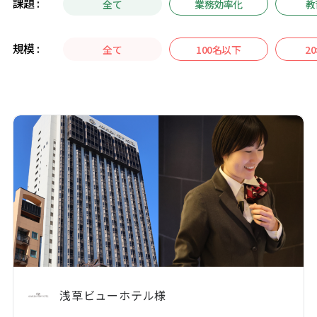
課題 :
全て
業務効率化
教
規模 :
全て
100名以下
2
浅草ビューホテル様